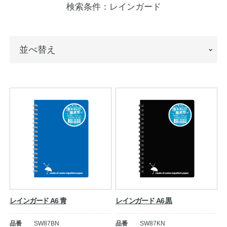
検索条件：
レインガード
ノートの豆知識
探求・自主学習のすすめ
並
並べ替え
工場フォトツアー
べ
替
アンケート
え
公式オンラインショップ
企業情報
SDGsと未来
カタログ
お知らせ
お問い合わせ
プライバシーポリシー
レインガード A6 青
レインガード A6 黒
English
品番
SW87BN
品番
SW87KN