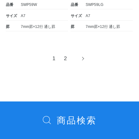
品番
SWP59W
品番
SWP59LG
サイズ
A7
サイズ
A7
罫
7mm罫×12行 通し罫
罫
7mm罫×12行 通し罫
投
1
2
次
へ
稿
ナ
ビ
ゲ
ー
シ
商品検索
ョ
ン