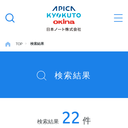
本
学習帳
検
文
メ
索
ニ
へ
ュ
す
ス
ー
学用品
を
る
キ
検索結果
TOP
開
閉
ッ
ノート・メモ
プ
検索結果
ファイル・バインダー
日用・事務用品
22
特集・コラム
件
検索結果