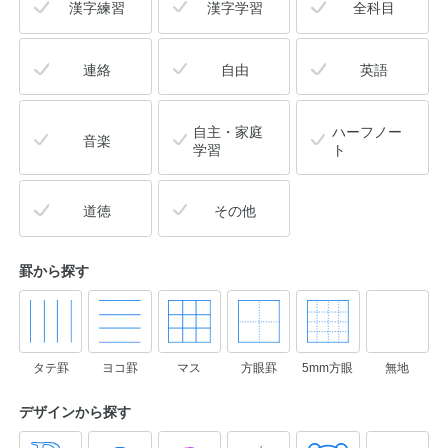
漢字練習
漢字学習
全科目
連絡
自由
英語
自主・家庭
ハーフノー
音楽
学習
ト
道徳
その他
罫から探す
タテ罫
ヨコ罫
マス
方眼罫
5mm方眼
無地
デザインから
探す