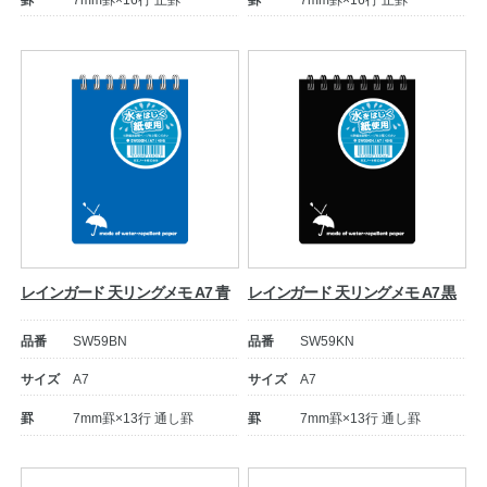
罫
7mm罫×16行 止罫
罫
7mm罫×16行 止罫
公式アカウント
日本ノート
レインガード 天リングメモ A7 青
レインガード 天リングメモ A7 黒
品番
SW59BN
品番
SW59KN
サイズ
A7
サイズ
A7
罫
7mm罫×13行 通し罫
罫
7mm罫×13行 通し罫