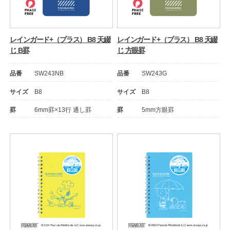
レインガード+（プラス） B8 天綴
レインガード+（プラス） B8 天綴
じ B罫
じ 方眼罫
品番
SW243NB
品番
SW243G
サイズ
B8
サイズ
B8
罫
6mm罫×13行 通し罫
罫
5mm方眼罫