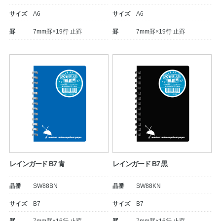
サイズ
A6
サイズ
A6
罫
7mm罫×19行 止罫
罫
7mm罫×19行 止罫
教職員の皆さまへ
法人のお客様へ
レインガード B7 青
レインガード B7 黒
OEMご希望の方へ
品番
SW88BN
品番
SW88KN
サイズ
B7
サイズ
B7