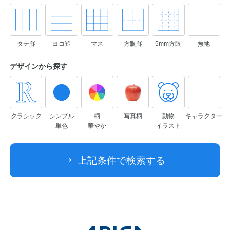
タテ罫
ヨコ罫
マス
方眼罫
5mm方眼
無地
デザインから
探す
クラシック
シンプル
柄
写真柄
動物
キャラクター
単色
華やか
イラスト
上記条件で検索する