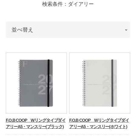
検索条件：
ダイアリー
ノートの豆知識
探求・自主学習のすすめ
並
並べ替え
工場フォトツアー
べ
替
アンケート
え
公式オンラインショップ
企業情報
SDGsと未来
カタログ
お知らせ
お問い合わせ
プライバシーポリシー
F.O.B COOP Wリングタイプダイ
F.O.B COOP Wリングタイプダイ
アリーA5・マンスリー(ブラック)
アリーA5・マンスリー(ホワイト)
English