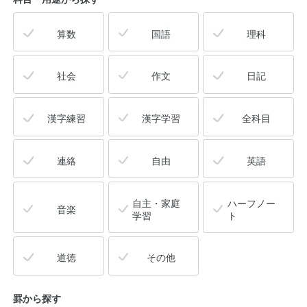
算数
国語
理科
社会
作文
日記
漢字練習
漢字学習
全科目
連絡
自由
英語
自主・家庭
ハーフノー
音楽
学習
ト
道徳
その他
罫から探す