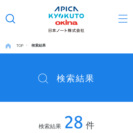
本
学習帳
検
文
メ
索
ニ
へ
ュ
す
ス
ー
学用品
を
る
キ
検索結果
TOP
開
閉
ッ
ノート・メモ
プ
検索結果
ファイル・バインダー
日用・事務用品
28
特集・コラム
件
検索結果