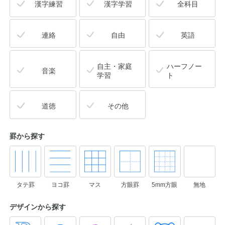
漢字練習
漢字学習
全科目
連絡
自由
英語
自主・家庭
ハーフノー
音楽
学習
ト
道徳
その他
罫から探す
タテ罫
ヨコ罫
マス
方眼罫
5mm方眼
無地
デザインから
探す