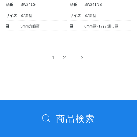
品番
SW241G
品番
SW241NB
サイズ
B7変型
サイズ
B7変型
罫
5mm方眼罫
罫
6mm罫×17行 通し罫
投
1
2
次
へ
稿
ナ
ビ
ゲ
ー
シ
商品検索
ョ
ン