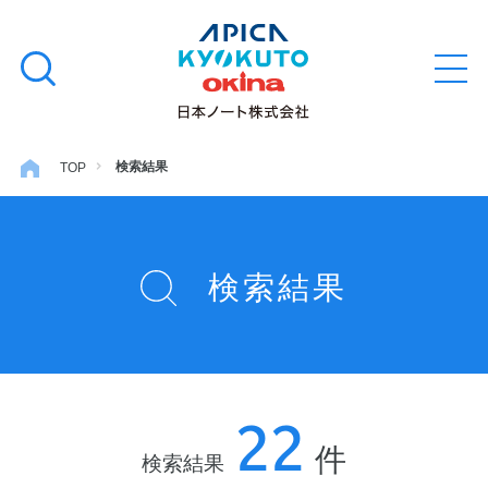
本
学習帳
検
文
メ
索
ニ
へ
ュ
す
ス
ー
学用品
を
る
キ
検索結果
TOP
開
閉
ッ
ノート・メモ
プ
検索結果
ファイル・バインダー
日用・事務用品
22
特集・コラム
件
検索結果