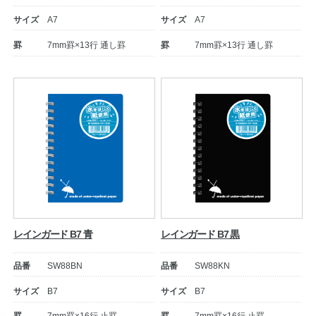
サイズ
A7
サイズ
A7
罫
7mm罫×13行 通し罫
罫
7mm罫×13行 通し罫
教職員の皆さまへ
法人のお客様へ
レインガード B7 青
レインガード B7 黒
OEMご希望の方へ
品番
SW88BN
品番
SW88KN
サイズ
B7
サイズ
B7