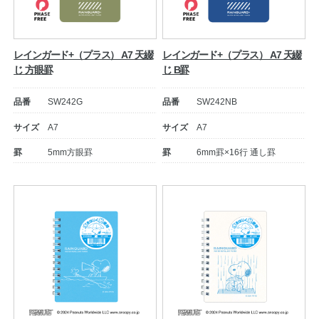
レインガード+（プラス） A7 天綴
レインガード+（プラス） A7 天綴
じ 方眼罫
じ B罫
品番
SW242G
品番
SW242NB
サイズ
A7
サイズ
A7
罫
5mm方眼罫
罫
6mm罫×16行 通し罫