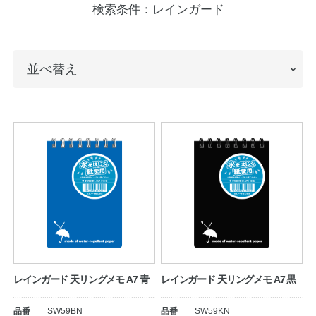
検索条件：
レインガード
ノートの豆知識
探求・自主学習のすすめ
並
並べ替え
工場フォトツアー
べ
替
アンケート
え
公式オンラインショップ
企業情報
SDGsと未来
カタログ
お知らせ
お問い合わせ
プライバシーポリシー
レインガード 天リングメモ A7 青
レインガード 天リングメモ A7 黒
English
品番
SW59BN
品番
SW59KN