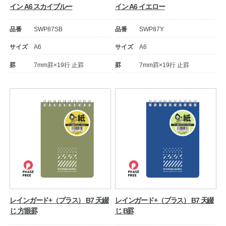
イン A6 スカイブルー
イン A6 イエロー
品番
SWP87SB
品番
SWP87Y
サイズ
A6
サイズ
A6
罫
7mm罫×19行 止罫
罫
7mm罫×19行 止罫
レインガード+（プラス） B7 天綴
レインガード+（プラス） B7 天綴
じ 方眼罫
じ B罫