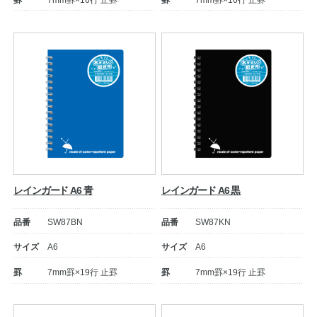
罫
7mm罫×16行 止罫
罫
7mm罫×16行 止罫
公式アカウント
日本ノート
レインガード A6 青
レインガード A6 黒
品番
SW87BN
品番
SW87KN
サイズ
A6
サイズ
A6
罫
7mm罫×19行 止罫
罫
7mm罫×19行 止罫