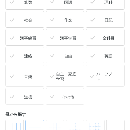
算数
国語
理科
社会
作文
日記
漢字練習
漢字学習
全科目
連絡
自由
英語
自主・家庭
ハーフノー
音楽
学習
ト
道徳
その他
罫から探す