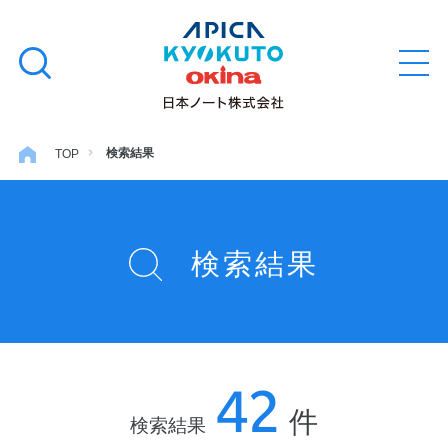
本
学習帳
検
文
メ
索
ニ
へ
ュ
す
ス
ー
学用品
を
る
キ
検索結果
TOP
開
閉
ッ
ノート・メモ
プ
検索結果
ファイル・バインダー
日用・事務用品
42
特集・コラム
件
検索結果