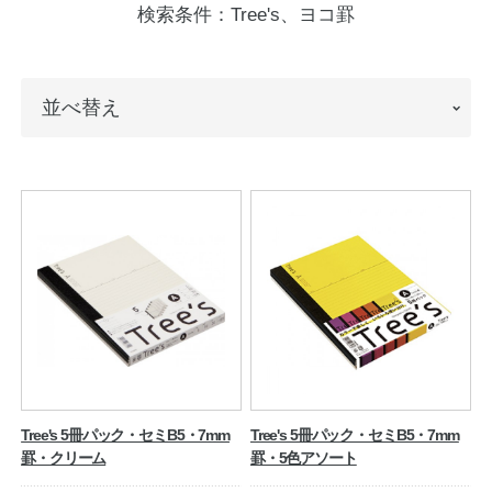
検索条件：
Tree's、ヨコ罫
ノートの豆知識
探求・自主学習のすすめ
並
並べ替え
工場フォトツアー
べ
替
アンケート
え
公式オンラインショップ
企業情報
SDGsと未来
カタログ
お知らせ
お問い合わせ
プライバシーポリシー
Tree's 5冊パック・セミB5・7mm
Tree's 5冊パック・セミB5・7mm
罫・クリーム
罫・5色アソート
English