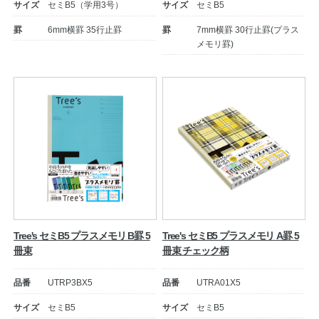
サイズ
セミB5（学用3号）
サイズ
セミB5
罫
6mm横罫 35行止罫
罫
7mm横罫 30行止罫(プラス
公式アカウント
メモリ罫)
日本ノート
Tree's セミB5 プラスメモリ B罫 5
Tree's セミB5 プラスメモリ A罫 5
冊束
冊束 チェック柄
品番
UTRP3BX5
品番
UTRA01X5
サイズ
セミB5
サイズ
セミB5