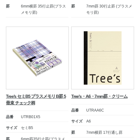
罫
6mm横罫 35行止罫(プラス
罫
7mm罫 30行止罫 (プラスメ
メモリ罫)
モリ罫)
Tree's セミB5 プラスメモリ B罫 5
Tree's・A6・7mm罫・クリーム
冊束 チェック柄
品番
UTRAA6C
品番
UTRB01X5
サイズ
A6
サイズ
セミB5
罫
7mm横罫 17行通し罫
罫
6mm罫35行止罫(プラスメ