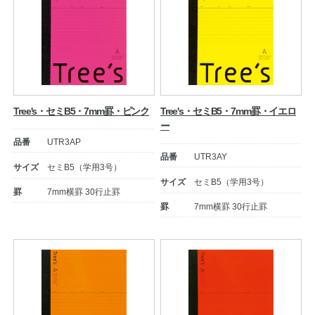
Tree's・セミB5・7mm罫・ピンク
Tree's・セミB5・7mm罫・イエロ
ー
品番
UTR3AP
品番
UTR3AY
サイズ
セミB5（学用3号）
サイズ
セミB5（学用3号）
罫
7mm横罫 30行止罫
罫
7mm横罫 30行止罫