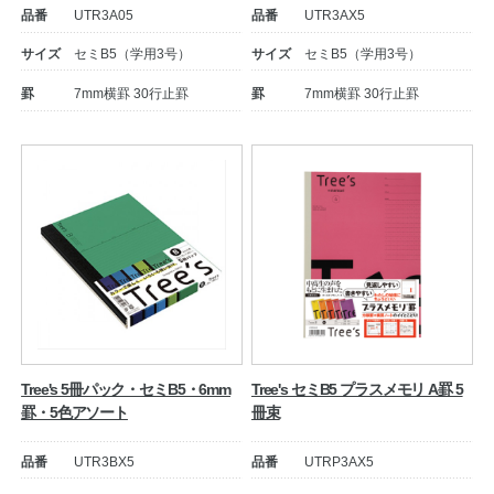
品番
UTR3A05
品番
UTR3AX5
サイズ
セミB5（学用3号）
サイズ
セミB5（学用3号）
罫
7mm横罫 30行止罫
罫
7mm横罫 30行止罫
教職員の皆さまへ
法人のお客様へ
Tree's 5冊パック・セミB5・6mm
Tree's セミB5 プラスメモリ A罫 5
OEMご希望の方へ
罫・5色アソート
冊束
品番
UTR3BX5
品番
UTRP3AX5