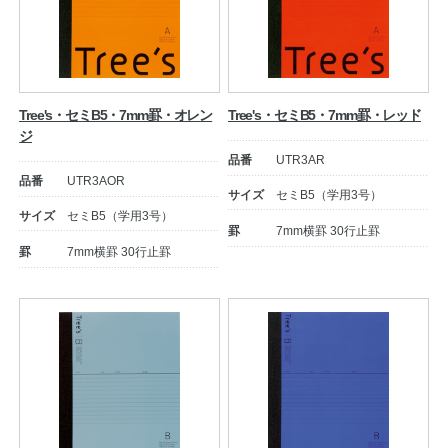
Tree's・セミB5・7mm罫・オレン
Tree's・セミB5・7mm罫・レッド
ジ
品番
UTR3AR
品番
UTR3AOR
サイズ
セミB5（学用3号）
サイズ
セミB5（学用3号）
罫
7mm横罫 30行止罫
罫
7mm横罫 30行止罫