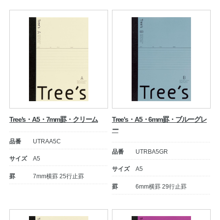
Tree's・A5・7mm罫・クリーム
Tree's・A5・6mm罫・ブルーグレ
ー
品番
UTRAA5C
品番
UTRBA5GR
サイズ
A5
サイズ
A5
罫
7mm横罫 25行止罫
罫
6mm横罫 29行止罫