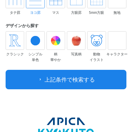
タテ罫
ヨコ罫
マス
方眼罫
5mm方眼
無地
デザインから
探す
クラシック
シンプル
柄
写真柄
動物
キャラクター
単色
華やか
イラスト
上記条件で検索する