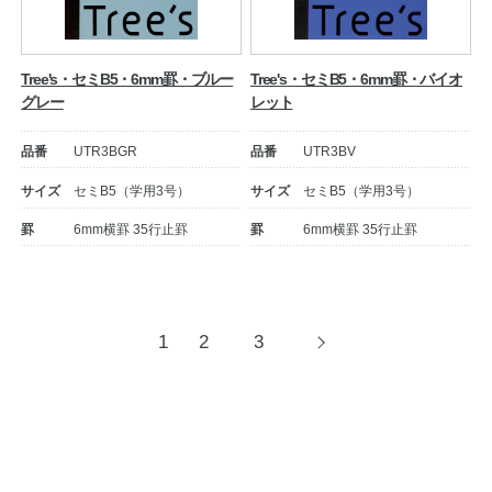
Tree's・セミB5・6mm罫・ブルー
Tree's・セミB5・6mm罫・バイオ
グレー
レット
品番
UTR3BGR
品番
UTR3BV
サイズ
セミB5（学用3号）
サイズ
セミB5（学用3号）
罫
6mm横罫 35行止罫
罫
6mm横罫 35行止罫
投
1
2
3
次
へ
稿
ナ
ビ
ゲ