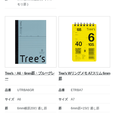
モリ罫 )
Tree's・A6・6mm罫・ブルーグレ
Tree's Wリングメモ A7スリム 6mm
ー
罫
品番
UTRBA6GR
品番
ETRBA7
サイズ
A6
サイズ
A7
罫
6mm横罫20行 通し罫
罫
6mm罫×15行 通し罫