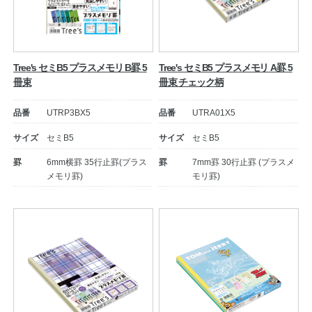
Tree's セミB5 プラスメモリ B罫 5
Tree's セミB5 プラスメモリ A罫 5
冊束
冊束 チェック柄
品番
UTRP3BX5
品番
UTRA01X5
サイズ
セミB5
サイズ
セミB5
罫
6mm横罫 35行止罫(プラス
罫
7mm罫 30行止罫 (プラスメ
メモリ罫)
モリ罫)