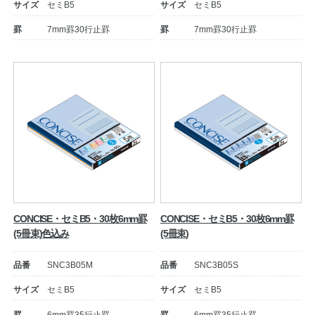
サイズ
セミB5
サイズ
セミB5
罫
7mm罫30行止罫
罫
7mm罫30行止罫
公式アカウント
日本ノート
CONCISE・セミB5・30枚6mm罫
CONCISE・セミB5・30枚6mm罫
(5冊束)色込み
(5冊束)
品番
SNC3B05M
品番
SNC3B05S
サイズ
セミB5
サイズ
セミB5
罫
6mm罫35行止罫
罫
6mm罫35行止罫