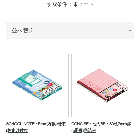
検索条件：
束ノート
ノートの豆知識
探求・自主学習のすすめ
並
並べ替え
工場フォトツアー
べ
替
アンケート
え
公式オンラインショップ
企業情報
SDGsと未来
カタログ
お知らせ
お問い合わせ
プライバシーポリシー
SCHOOL NOTE・5mm方眼4冊束
CONCISE・セミB5・30枚7mm罫
(おまけ付き)
(5冊束)色込み
English