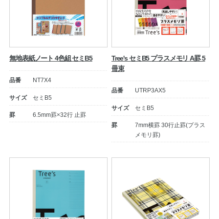
無地表紙ノート 4色組 セミB5
Tree's セミB5 プラスメモリ A罫 5
冊束
品番
NT7X4
品番
UTRP3AX5
サイズ
セミB5
サイズ
セミB5
罫
6.5mm罫×32行 止罫
罫
7mm横罫 30行止罫(プラス
メモリ罫)