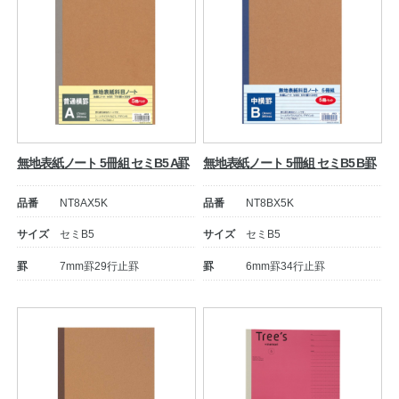
無地表紙ノート 5冊組 セミB5 A罫
無地表紙ノート 5冊組 セミB5 B罫
品番
NT8AX5K
品番
NT8BX5K
サイズ
セミB5
サイズ
セミB5
罫
7mm罫29行止罫
罫
6mm罫34行止罫