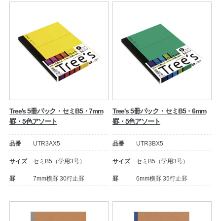
Tree's 5冊パック・セミB5・7mm
Tree's 5冊パック・セミB5・6mm
罫・5色アソート
罫・5色アソート
品番
UTR3AX5
品番
UTR3BX5
サイズ
セミB5（学用3号）
サイズ
セミB5（学用3号）
罫
7mm横罫 30行止罫
罫
6mm横罫 35行止罫