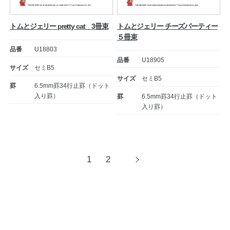
トムとジェリー pretty cat 3冊束
トムとジェリー チーズパーティー
５冊束
品番
U18803
品番
U18905
サイズ
セミB5
サイズ
セミB5
罫
6.5mm罫34行止罫（ドット
入り罫）
罫
6.5mm罫34行止罫（ドット
入り罫）
投
1
2
次
へ
稿
ナ
ビ
ゲ