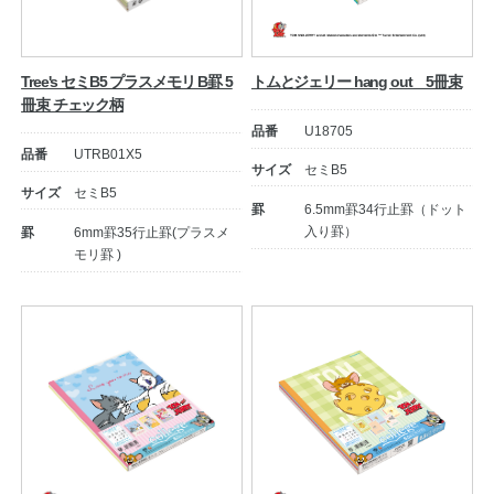
Tree's セミB5 プラスメモリ B罫 5
トムとジェリー hang out 5冊束
冊束 チェック柄
品番
U18705
品番
UTRB01X5
サイズ
セミB5
サイズ
セミB5
罫
6.5mm罫34行止罫（ドット
入り罫）
罫
6mm罫35行止罫(プラスメ
モリ罫 )