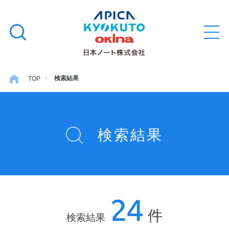
本
学習帳
検
文
メ
索
ニ
へ
ュ
す
ス
ー
学用品
を
る
キ
検索結果
TOP
開
閉
ッ
ノート・メモ
プ
検索結果
ファイル・バインダー
日用・事務用品
24
特集・コラム
件
検索結果