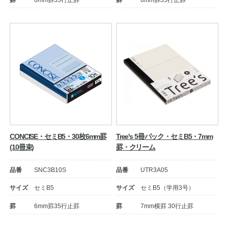
CONCISE・セミB5・30枚6mm罫
Tree's 5冊パック・セミB5・7mm
(10冊束)
罫・クリーム
品番
SNC3B10S
品番
UTR3A05
サイズ
セミB5
サイズ
セミB5（学用3号）
罫
6mm罫35行止罫
罫
7mm横罫 30行止罫