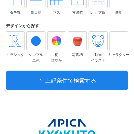
タテ罫
ヨコ罫
マス
方眼罫
5mm方眼
無地
デザインから
探す
クラシック
シンプル
柄
写真柄
動物
キャラクター
単色
華やか
イラスト
上記条件で検索する