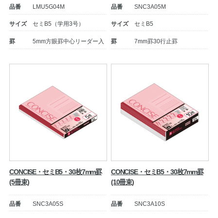
品番
LMU5G04M
品番
SNC3A05M
サイズ
セミB5（学用3号）
サイズ
セミB5
罫
5mm方眼罫中心リーダー入
罫
7mm罫30行止罫
教職員の皆さまへ
法人のお客様へ
CONCISE・セミB5・30枚7mm罫
CONCISE・セミB5・30枚7mm罫
OEMご希望の方へ
(5冊束)
(10冊束)
品番
SNC3A05S
品番
SNC3A10S