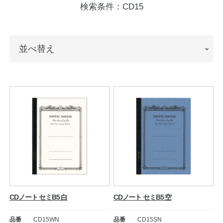
検索条件：
CD15
ノートの豆知識
探求・自主学習のすすめ
並
並べ替え
工場フォトツアー
べ
替
アンケート
え
公式オンラインショップ
企業情報
SDGsと未来
カタログ
お知らせ
お問い合わせ
プライバシーポリシー
CDノート セミB5 白
CDノート セミB5 空
English
品番
CD15WN
品番
CD15SN