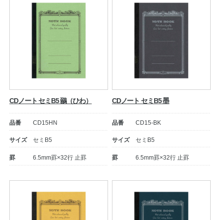
CDノート セミB5 鶸（ひわ）
CDノート セミB5 墨
品番
CD15HN
品番
CD15-BK
サイズ
セミB5
サイズ
セミB5
罫
6.5mm罫×32行 止罫
罫
6.5mm罫×32行 止罫