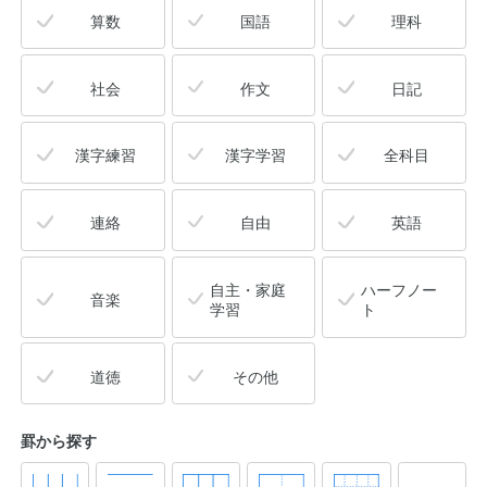
算数
国語
理科
社会
作文
日記
漢字練習
漢字学習
全科目
連絡
自由
英語
自主・家庭
ハーフノー
音楽
学習
ト
道徳
その他
罫から探す