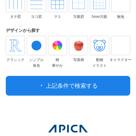
タテ罫
ヨコ罫
マス
方眼罫
5mm方眼
無地
デザインから
探す
クラシック
シンプル
柄
写真柄
動物
キャラクター
単色
華やか
イラスト
上記条件で検索する