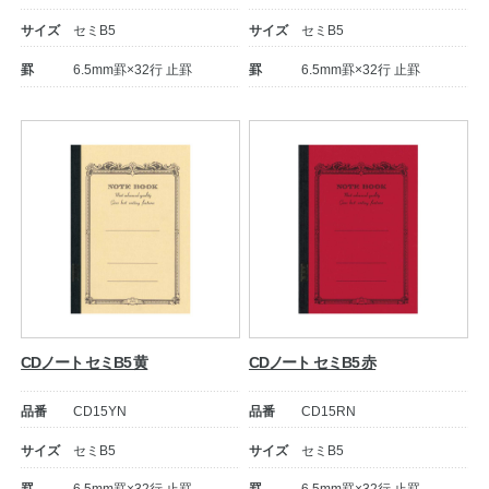
サイズ
セミB5
サイズ
セミB5
罫
6.5mm罫×32行 止罫
罫
6.5mm罫×32行 止罫
教職員の皆さまへ
法人のお客様へ
CDノート セミB5 黄
CDノート セミB5 赤
OEMご希望の方へ
品番
CD15YN
品番
CD15RN
サイズ
セミB5
サイズ
セミB5