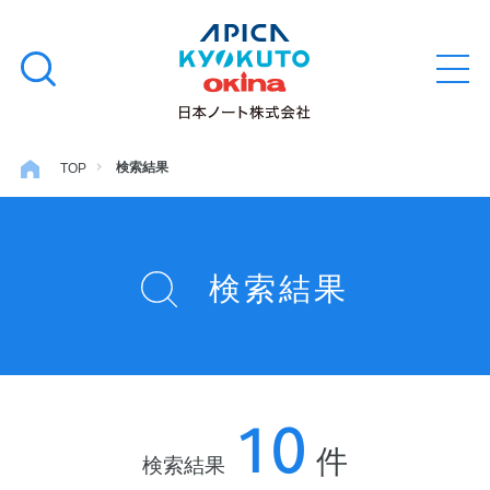
本
学習帳
検
文
メ
索
ニ
へ
ュ
す
ス
ー
学用品
を
る
キ
検索結果
TOP
開
閉
ッ
ノート・メモ
プ
検索結果
ファイル・バインダー
日用・事務用品
10
特集・コラム
件
検索結果