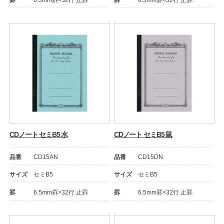
罫
6.5mm罫×32行 止罫
罫
6.5mm罫×32行 止罫
公式アカウント
日本ノート
CDノート セミB5 水
CDノート セミB5 鼠
品番
CD15AN
品番
CD15DN
サイズ
セミB5
サイズ
セミB5
罫
6.5mm罫×32行 止罫
罫
6.5mm罫×32行 止罫