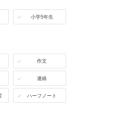
小学5年生
作文
連絡
習
ハーフノート