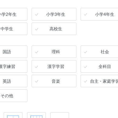
小学2年生
小学3年生
小学4年生
中学生
高校生
国語
理科
社会
漢字練習
漢字学習
全科目
英語
音楽
自主・家庭学
その他