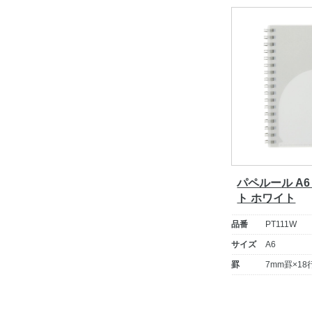
パペルール A
ト ホワイト
品番
PT111W
サイズ
A6
罫
7mm罫×18
投