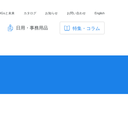
DGsと未来
カタログ
お知らせ
お問い合わせ
English
日用・事務用品
特集・コラム
サ
イ
ノートの豆知識
ト
探求・自主学習のすすめ
内
メ
工場フォトツアー
ニ
アンケート
ュ
ー