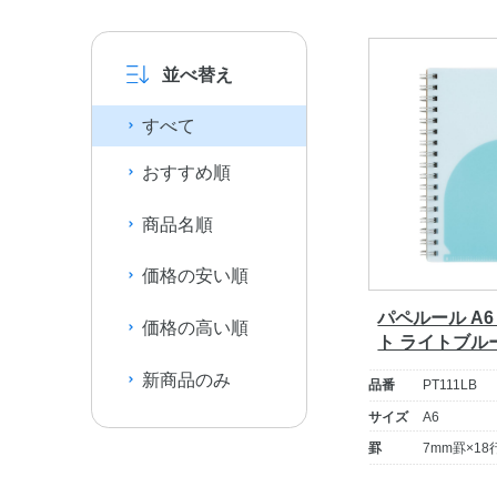
並べ替え
すべて
おすすめ順
商品名順
価格の安い順
パペルール A
価格の高い順
ト ライトブル
新商品のみ
品番
PT111LB
サイズ
A6
罫
7mm罫×18