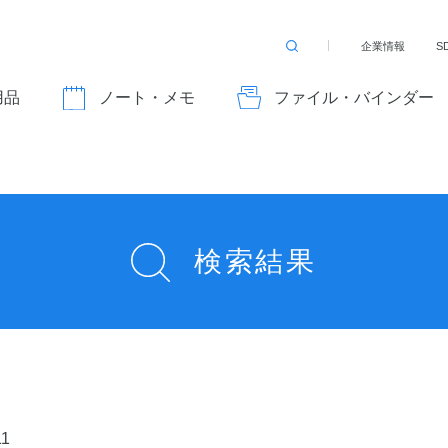
企業情報
S
検
索
す
用品
ノート・メモ
ファイル・バインダー
る
検索結果
11