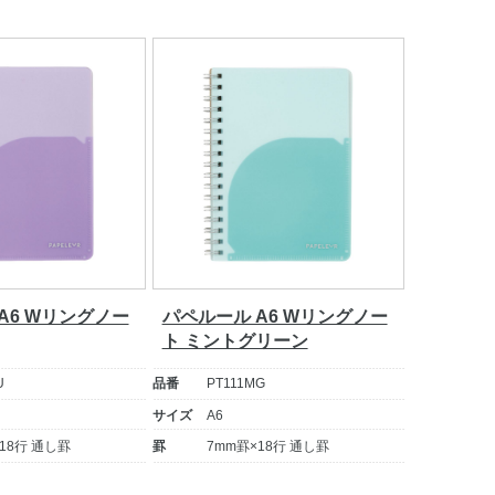
A6 Wリングノー
パペルール A6 Wリングノー
ト ミントグリーン
U
品番
PT111MG
サイズ
A6
18行 通し罫
罫
7mm罫×18行 通し罫