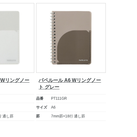
6 Wリングノー
パペルール A6 Wリングノー
ト グレー
品番
PT111GR
サイズ
A6
行 通し罫
罫
7mm罫×18行 通し罫