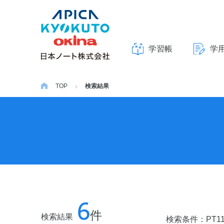
学習帳
学
本
文
TOP
検索結果
へ
ス
キ
ッ
プ
6
件
検索結果
検索条件：
PT1