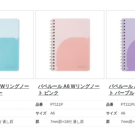
6 Wリングノー
パペルール A6 Wリングノー
パペルール 
ー
ト ピンク
ト パープル
品番
PT111P
品番
PT111P
サイズ
A6
サイズ
A6
行 通し罫
罫
7mm罫×18行 通し罫
罫
7mm罫×