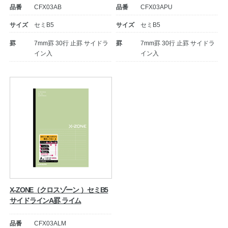
品番
CFX03AB
品番
CFX03APU
サイズ
セミB5
サイズ
セミB5
罫
7mm罫 30行 止罫 サイドラ
罫
7mm罫 30行 止罫 サイドラ
イン入
イン入
教職員の皆さまへ
法人のお客様へ
OEMご希望の方へ
X-ZONE（クロスゾーン ）セミB5
サイドラインA罫 ライム
品番
CFX03ALM