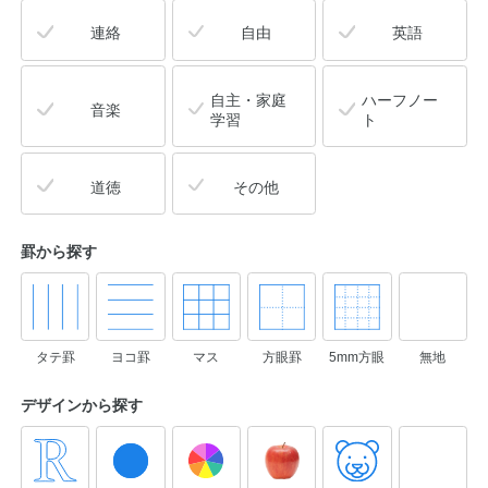
連絡
自由
英語
自主・家庭
ハーフノー
音楽
学習
ト
道徳
その他
罫から探す
タテ罫
ヨコ罫
マス
方眼罫
5mm方眼
無地
デザインから
探す