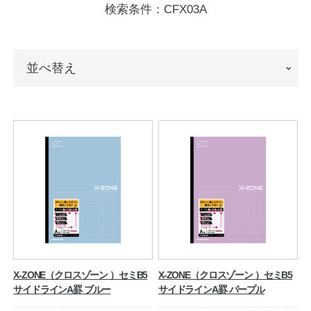
検索条件：
CFX03A
ノートの豆知識
探求・自主学習のすすめ
並
並べ替え
工場フォトツアー
べ
替
アンケート
え
公式オンラインショップ
企業情報
SDGsと未来
カタログ
お知らせ
お問い合わせ
プライバシーポリシー
X-ZONE（クロスゾーン ）セミB5
X-ZONE（クロスゾーン ）セミB5
サイドラインA罫 ブルー
サイドラインA罫 パープル
English