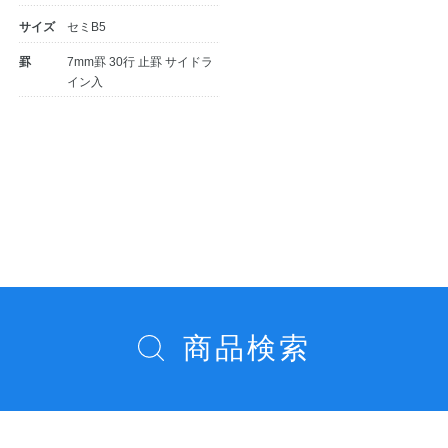
サイズ
セミB5
公式アカウント
罫
7mm罫 30行 止罫 サイドラ
イン入
日本ノート
投
稿
ナ
ビ
ゲ
ー
商品検索
シ
ョ
ン