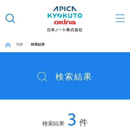
本
学習帳
検
文
メ
索
ニ
へ
ュ
す
ス
ー
学用品
を
る
キ
検索結果
TOP
開
閉
ッ
ノート・メモ
プ
検索結果
ファイル・バインダー
日用・事務用品
3
特集・コラム
件
検索結果