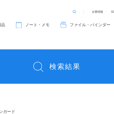
企業情報
S
検
索
す
用品
ノート・メモ
ファイル・バインダー
る
検索結果
ンガード