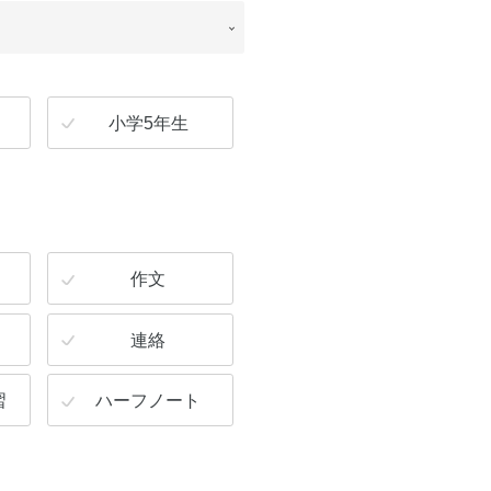
小学5年生
作文
連絡
習
ハーフノート