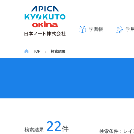
学習帳
学
本
文
TOP
検索結果
へ
ス
キ
ッ
プ
22
件
検索結果
検索条件：
レイ