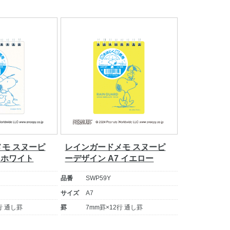
モ スヌーピ
レインガードメモ スヌーピ
 ホワイト
ーデザイン A7 イエロー
品番
SWP59Y
サイズ
A7
行 通し罫
罫
7mm罫×12行 通し罫