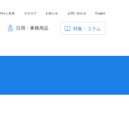
DGsと未来
カタログ
お知らせ
お問い合わせ
English
日用・事務用品
特集・コラム
サ
イ
ノートの豆知識
ト
探求・自主学習のすすめ
内
メ
工場フォトツアー
ニ
アンケート
ュ
ー