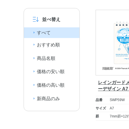
並べ替え
すべて
おすすめ順
商品名順
価格の安い順
レインガードメ
価格の高い順
ーデザイン A7
新商品のみ
品番
SWP59W
サイズ
A7
罫
7mm罫×12