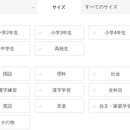
サイズ
小学2年生
小学3年生
小学4年生
中学生
高校生
国語
理科
社会
漢字練習
漢字学習
全科目
英語
音楽
自主・家庭学
その他