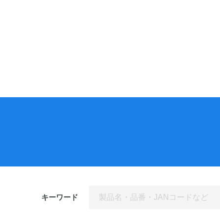
投
稿
ナ
ビ
ゲ
ー
シ
ョ
ン
キーワード