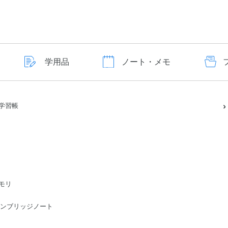
学用品
ノート・メモ
学習帳
モリ
ge/ケンブリッジノート