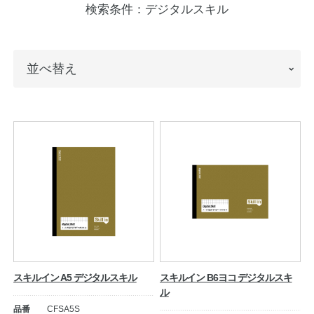
検索条件：
デジタルスキル
ノートの豆知識
探求・自主学習のすすめ
並
並べ替え
工場フォトツアー
べ
替
アンケート
え
公式オンラインショップ
企業情報
SDGsと未来
カタログ
お知らせ
お問い合わせ
プライバシーポリシー
スキルイン A5 デジタルスキル
スキルイン B6ヨコ デジタルスキ
ル
English
品番
CFSA5S