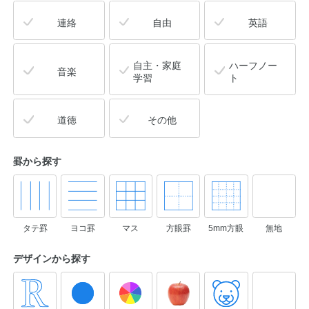
連絡
自由
英語
自主・家庭
ハーフノー
音楽
学習
ト
道徳
その他
罫から探す
タテ罫
ヨコ罫
マス
方眼罫
5mm方眼
無地
デザインから
探す