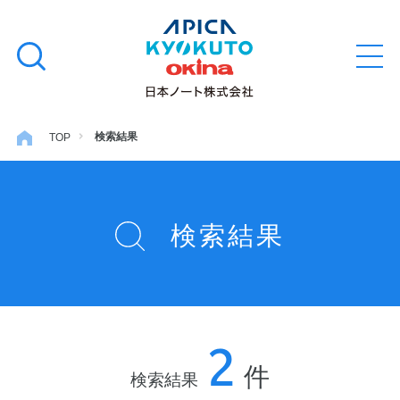
本
学習帳
検
文
メ
索
ニ
へ
ュ
す
ス
ー
学用品
を
る
キ
検索結果
TOP
開
閉
ッ
ノート・メモ
プ
検索結果
ファイル・バインダー
日用・事務用品
2
特集・コラム
件
検索結果