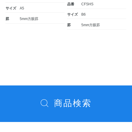
品番
CFSHS
サイズ
A5
サイズ
B6
罫
5mm方眼罫
罫
5mm方眼罫
投
稿
教職員の皆さまへ
ナ
ビ
ゲ
法人のお客様へ
ー
商品検索
シ
OEMご希望の方へ
ョ
ン