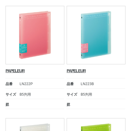
公式アカウント
日本ノート
PAPELEUR
PAPELEUR
品番
LN222P
品番
LN223B
サイズ
B5判用
サイズ
B5判用
罫
罫