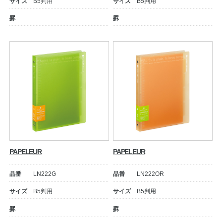
サイズ
B5判用
サイズ
B5判用
罫
罫
教職員の皆さまへ
法人のお客様へ
PAPELEUR
PAPELEUR
品番
LN222G
品番
LN222OR
OEMご希望の方へ
サイズ
B5判用
サイズ
B5判用
罫
罫