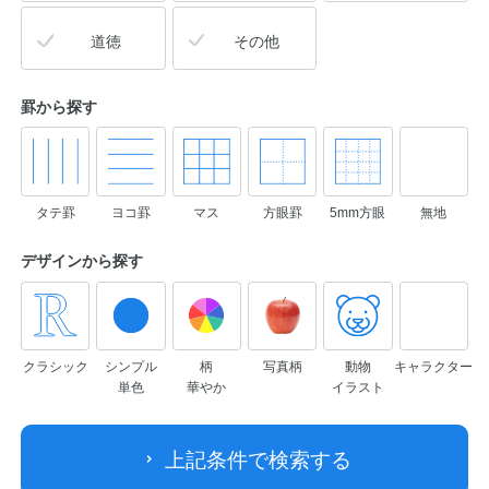
道徳
その他
罫から探す
タテ罫
ヨコ罫
マス
方眼罫
5mm方眼
無地
デザインから
探す
クラシック
シンプル
柄
写真柄
動物
キャラクター
単色
華やか
イラスト
上記条件で検索する