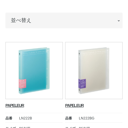
ノートの豆知識
並
並べ替え
探求・自主学習のすすめ
べ
工場フォトツアー
替
え
アンケート
公式オンラインショップ
企業情報
SDGsと未来
カタログ
お知らせ
PAPELEUR
PAPELEUR
お問い合わせ
プライバシーポリシー
品番
LN222B
品番
LN222BG
English