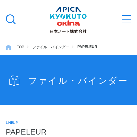
本
学習帳
検
文
メ
索
ニ
へ
ュ
す
ス
ー
学用品
を
る
キ
PAPELEUR
TOP
ファイル・バインダー
開
閉
ッ
ノート・メモ
プ
ファイル・バインダー
ファイル・バインダー
日用・事務用品
LINEUP
特集・コラム
PAPELEUR