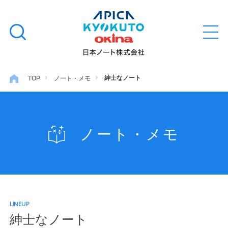
本
学習帳
検
文
メ
索
ニ
へ
ュ
す
ス
ー
学用品
を
る
キ
紳士なノート
TOP
ノート・メモ
開
閉
ッ
ノート・メモ
プ
ノート・メモ
ファイル・バインダー
日用・事務用品
LINEUP
特集・コラム
紳士なノート