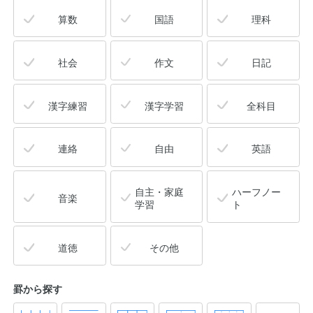
算数
国語
理科
社会
作文
日記
漢字練習
漢字学習
全科目
連絡
自由
英語
自主・家庭
ハーフノー
音楽
学習
ト
道徳
その他
罫から探す