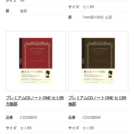
サイズ
A4
サイズ
セミB5
罫
無罫
罫
7mm罫×30行 止罫
教職員の皆さまへ
法人のお客様へ
プレミアムCDノート ONE セミB5
プレミアムCDノート ONE セミB5
方眼罫
無罫
OEMご希望の方へ
品番
CDSSB5S
品番
CDSSB5W
サイズ
セミB5
サイズ
セミB5