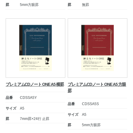
罫
5mm方眼罫
罫
無罫
公式アカウント
日本ノート
プレミアムCDノート ONE A5 横罫
プレミアムCDノート ONE A5 方眼
罫
品番
CDSSA5Y
品番
CDSSA5S
サイズ
A5
サイズ
A5
罫
7mm罫×24行 止罫
罫
5mm方眼罫