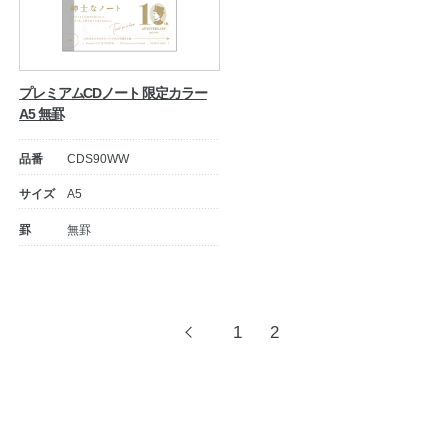
プレミアムCDノート 限定カラー
A5 無罫
品番
CDS90WW
サイズ
A5
罫
無罫
投
1
2
前
へ
稿
ナ
ビ
ゲ