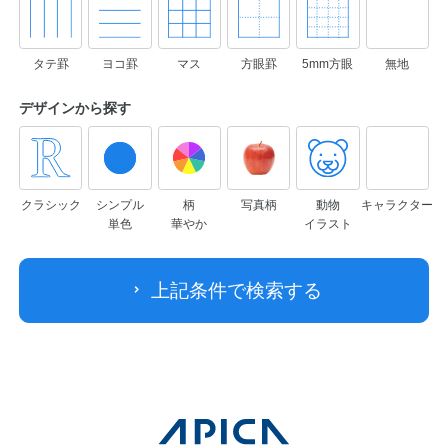
タテ罫
ヨコ罫
マス
方眼罫
5mm方眼
無地
デザインから
探す
クラシック
シンプル
柄
写真柄
動物
キャラクター
単色
華やか
イラスト
上記条件で検索する