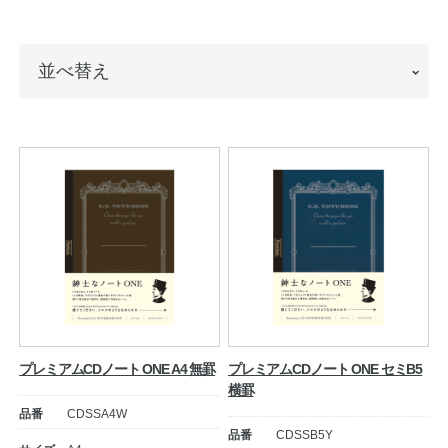
ノートの豆知識
並
並べ替え
探求・自主学習のすすめ
べ
工場フォトツアー
替
え
アンケート
公式オンラインショップ
企業情報
SDGsと未来
カタログ
お知らせ
プレミアムCDノート ONE A4 無罫
プレミアムCDノート ONE セミB5
横罫
お問い合わせ
プライバシーポリシー
品番
CDSSA4W
品番
CDSSB5Y
English