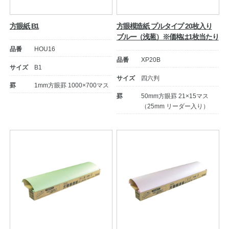
方眼紙 B1
方眼模造紙 プルタイプ 20枚入り
ブルー（浅葱）※価格は1枚当たり
品番
HOU16
品番
XP20B
サイズ
B1
サイズ
四六判
罫
1mm方眼罫 1000×700マス
罫
50mm方眼罫 21×15マス
（25mm リーダー入り）