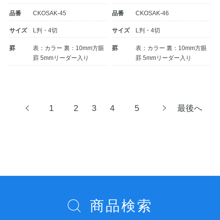
品番
CKOSAK-45
品番
CKOSAK-46
サイズ
L判・4切
サイズ
L判・4切
罫
表：カラー 裏：10mm方眼
罫
表：カラー 裏：10mm方眼
罫 5mmリーダー入り
罫 5mmリーダー入り
投
1
2
3
4
5
最後へ
前
次
へ
へ
稿
ナ
ビ
ゲ
ー
シ
商品検索
ョ