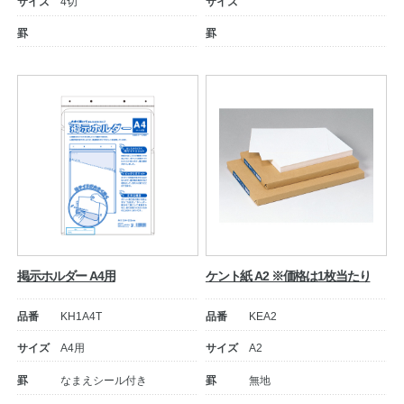
サイズ
4切
サイズ
罫
罫
教職員の皆さまへ
法人のお客様へ
掲示ホルダー A4用
ケント紙 A2 ※価格は1枚当たり
品番
KH1A4T
品番
KEA2
OEMご希望の方へ
サイズ
A4用
サイズ
A2
罫
なまえシール付き
罫
無地