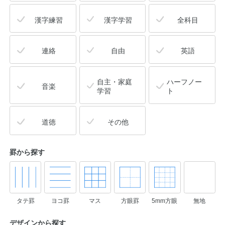
漢字練習
漢字学習
全科目
連絡
自由
英語
自主・家庭
ハーフノー
音楽
学習
ト
道徳
その他
罫から探す
タテ罫
ヨコ罫
マス
方眼罫
5mm方眼
無地
デザインから
探す