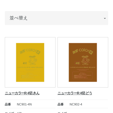
ノートの豆知識
並
並べ替え
探求・自主学習のすすめ
べ
工場フォトツアー
替
え
アンケート
公式オンラインショップ
企業情報
SDGsと未来
カタログ
お知らせ
ニューカラーR 4切 きん
ニューカラーR 4切 どう
お問い合わせ
プライバシーポリシー
品番
NC901-4N
品番
NC902-4
English