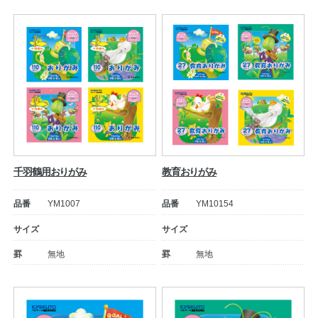
公式アカウント
日本ノート
千羽鶴用おりがみ
教育おりがみ
品番
YM1007
品番
YM10154
サイズ
サイズ
罫
無地
罫
無地