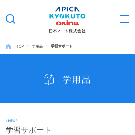
本
学習帳
検
文
メ
索
ニ
へ
ュ
す
ス
ー
学用品
を
る
キ
学習サポート
TOP
学用品
開
閉
ッ
ノート・メモ
プ
学用品
ファイル・バインダー
日用・事務用品
LINEUP
特集・コラム
学習サポート