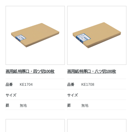
公式アカウント
日本ノート
画用紙 特厚口・四ツ切100枚
画用紙 特厚口・八ツ切100枚
品番
KE1704
品番
KE1708
サイズ
サイズ
罫
無地
罫
無地