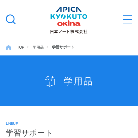
本
学習帳
検
文
メ
索
ニ
へ
ュ
す
ス
ー
学用品
を
る
キ
学習サポート
TOP
学用品
開
閉
ッ
ノート・メモ
プ
学用品
ファイル・バインダー
日用・事務用品
LINEUP
特集・コラム
学習サポート