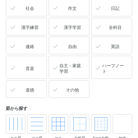
社会
作文
日記
漢字練習
漢字学習
全科目
連絡
自由
英語
自主・家庭
ハーフノー
音楽
学習
ト
道徳
その他
罫から探す