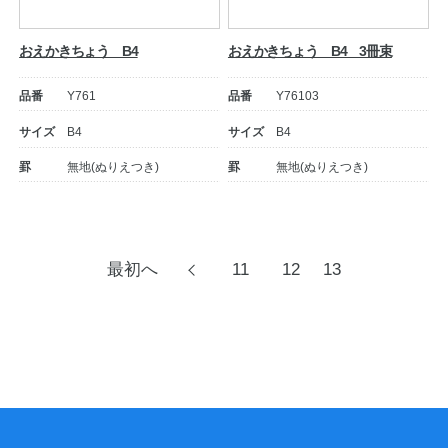
おえかきちょう B4
おえかきちょう B4 3冊束
品番
Y761
品番
Y76103
サイズ
B4
サイズ
B4
罫
無地(ぬりえつき)
罫
無地(ぬりえつき)
投
最初へ
11
12
13
前
へ
稿
ナ
ビ
ゲ
ー
シ