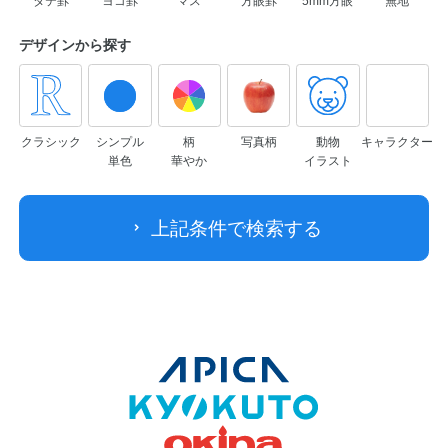
タテ罫
ヨコ罫
マス
方眼罫
5mm方眼
無地
デザインから
探す
クラシック
シンプル
柄
写真柄
動物
キャラクター
単色
華やか
イラスト
上記条件で検索する