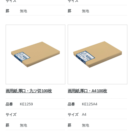
サイズ
サイズ
罫
無地
罫
無地
教職員の皆さまへ
法人のお客様へ
画用紙 厚口・九ツ切 100枚
画用紙 厚口・A4 100枚
品番
KE1259
品番
KE125A4
OEMご希望の方へ
サイズ
サイズ
A4
罫
無地
罫
無地