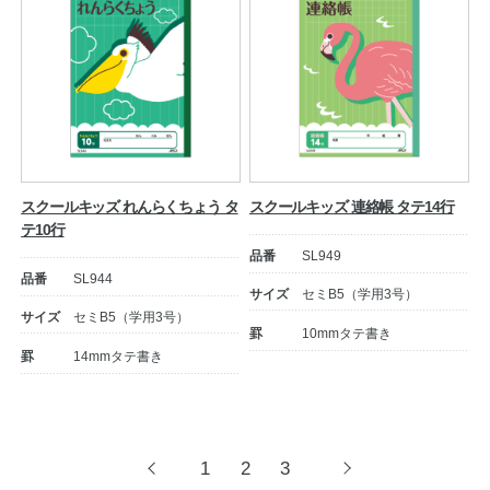
スクールキッズ れんらくちょう タ
スクールキッズ 連絡帳 タテ14行
テ10行
品番
SL949
品番
SL944
サイズ
セミB5（学用3号）
サイズ
セミB5（学用3号）
罫
10mmタテ書き
罫
14mmタテ書き
投
1
2
3
前
次