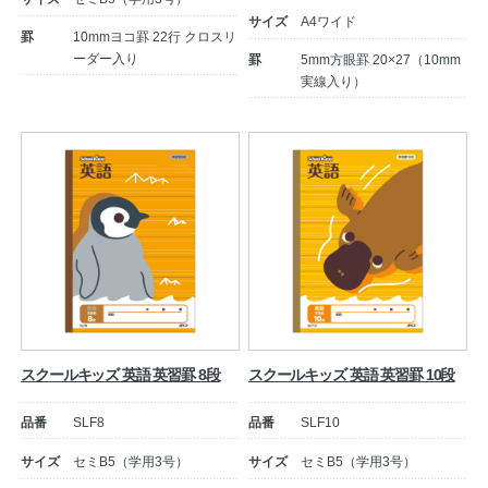
サイズ
A4ワイド
罫
10mmヨコ罫 22行 クロスリ
ーダー入り
罫
5mm方眼罫 20×27（10mm
実線入り）
スクールキッズ 英語 英習罫 8段
スクールキッズ 英語 英習罫 10段
品番
SLF8
品番
SLF10
サイズ
セミB5（学用3号）
サイズ
セミB5（学用3号）