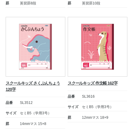
罫
英習罫8段
罫
英習罫10段
スクールキッズ さくぶんちょう
スクールキッズ 作文帳 162字
120字
品番
SL3616
品番
SL3512
サイズ
セミB5（学用3号）
サイズ
セミB5（学用3号）
罫
12mmマス 18×9
罫
14mmマス 15×8