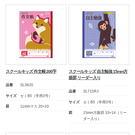
スクールキッズ 作文帳 200字
スクールキッズ 自主勉強 15mm方
眼罫 リーダー入り
品番
SL3620
品番
SL715RJ
サイズ
セミB5（学用3号）
サイズ
セミB5（学用3号）
罫
11mmマス 20×10
罫
15mm方眼罫 10×14（リー
ダー入り）