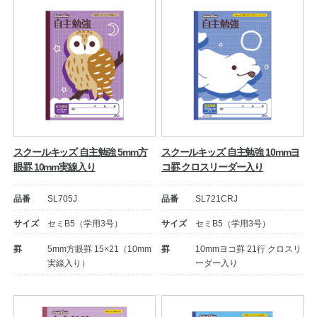
スクールキッズ 自主勉強 5mm方
スクールキッズ 自主勉強 10mmヨ
眼罫 10mm実線入り
コ罫 クロスリーダー入り
品番
SL705J
品番
SL721CRJ
サイズ
セミB5（学用3号）
サイズ
セミB5（学用3号）
罫
5mm方眼罫 15×21（10mm
罫
10mmヨコ罫 21行 クロスリ
実線入り）
ーダー入り