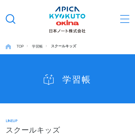
本
学習帳
検
文
メ
索
ニ
へ
ュ
す
ス
ー
学用品
を
る
キ
スクールキッズ
TOP
学習帳
開
閉
ッ
ノート・メモ
プ
学習帳
ファイル・バインダー
日用・事務用品
LINEUP
特集・コラム
スクールキッズ