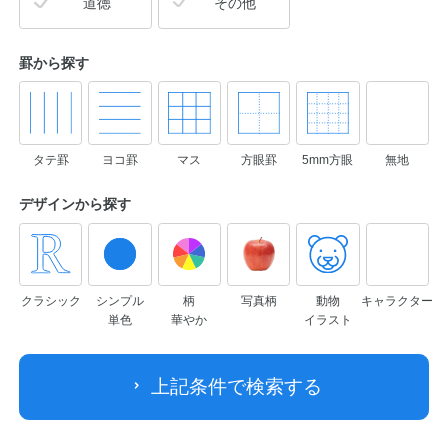
道徳
その他
罫から探す
タテ罫
ヨコ罫
マス
方眼罫
5mm方眼
無地
デザインから
探す
クラシック
シンプル
柄
写真柄
動物
キャラクター
単色
華やか
イラスト
上記条件で検索する