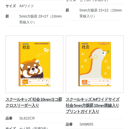
サイズ
セミB5（学用3号）
サイズ
A4ワイド
罫
5mm方眼罫 15×22（10mm
公式アカウント
実線入り）
罫
5mm方眼罫 20×27（10mm
実線入り）
日本ノート
スクールキッズ 社会 10mmヨコ罫
スクールキッズ A4ワイドサイズ
クロスリーダー入り
社会 5mm方眼罫 10mm実線入り
プリントガイド入り
品番
SL622CR
品番
SAW605
サイズ
セミB5（学用3号）