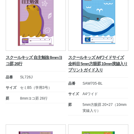
スクールキッズ 自主勉強 8mmヨ
スクールキッズ A4ワイドサイズ
コ罫 26行
全科目 5mm方眼罫 10mm実線入り
プリントガイド入り
品番
SL726J
品番
SAW705-BL
サイズ
セミB5（学用3号）
サイズ
A4ワイド
罫
8mmヨコ罫 26行
罫
5mm方眼罫 20×27（10mm
実線入り）