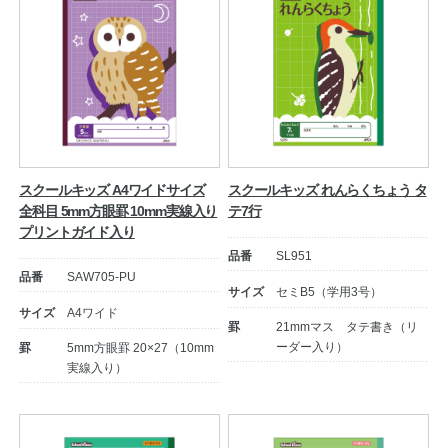
スクールキッズ A4ワイドサイズ
スクールキッズ れんらくちょう タ
全科目 5mm方眼罫 10mm実線入り
テ7行
プリントガイド入り
品番
SL951
品番
SAW705-PU
サイズ
セミB5（学用3号）
サイズ
A4ワイド
罫
21mmマス タテ書き（リ
ーダー入り）
罫
5mm方眼罫 20×27（10mm
実線入り）