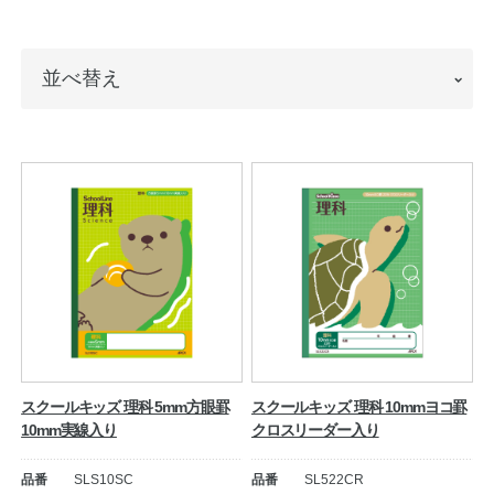
ノートの豆知識
並
並べ替え
探求・自主学習のすすめ
べ
工場フォトツアー
替
え
アンケート
公式オンラインショップ
企業情報
SDGsと未来
カタログ
お知らせ
スクールキッズ 理科 5mm方眼罫
スクールキッズ 理科 10mmヨコ罫
10mm実線入り
クロスリーダー入り
お問い合わせ
プライバシーポリシー
品番
SLS10SC
品番
SL522CR
English