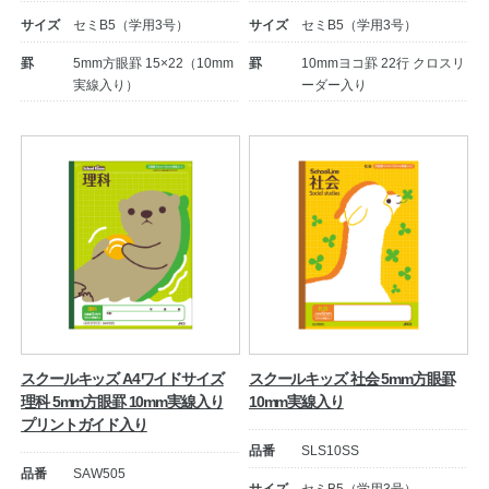
サイズ
セミB5（学用3号）
サイズ
セミB5（学用3号）
罫
5mm方眼罫 15×22（10mm
罫
10mmヨコ罫 22行 クロスリ
実線入り）
ーダー入り
教職員の皆さまへ
法人のお客様へ
スクールキッズ A4ワイドサイズ
スクールキッズ 社会 5mm方眼罫
理科 5mm方眼罫 10mm実線入り
10mm実線入り
OEMご希望の方へ
プリントガイド入り
品番
SLS10SS
品番
SAW505