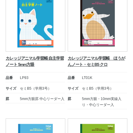
カレッジアニマル学習帳 自主学習
カレッジアニマル学習帳 ほうが
ノート 5mm方眼
んノート・セミB5 クロ
品番
LP93
品番
LT01K
サイズ
セミB5（学用3号）
サイズ
セミB5（学用3号）
罫
5mm方眼罫 中心リーダー入
罫
5mm方眼・10mm実線入
り・中心リーダー入