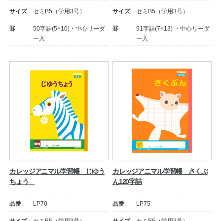
サイズ
セミB5（学用3号）
サイズ
セミB5（学用3号）
罫
50字詰(5×10)・中心リーダ
罫
91字詰(7×13) ・中心リーダ
ー入
ー入
教職員の皆さまへ
法人のお客様へ
カレッジアニマル学習帳 じゆう
カレッジアニマル学習帳 さくぶ
ちょう
ん120字詰
OEMご希望の方へ
品番
LP70
品番
LP75