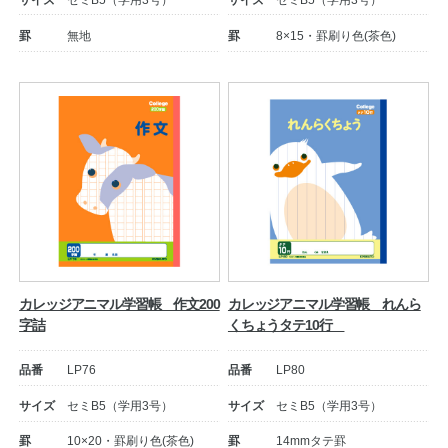
サイズ
セミB5（学用3号）
サイズ
セミB5（学用3号）
罫
無地
罫
8×15・罫刷り色(茶色)
公式アカウント
日本ノート
カレッジアニマル学習帳 作文200
カレッジアニマル学習帳 れんら
字詰
くちょうタテ10行
品番
LP76
品番
LP80
サイズ
セミB5（学用3号）
サイズ
セミB5（学用3号）
罫
10×20・罫刷り色(茶色)
罫
14mmタテ罫