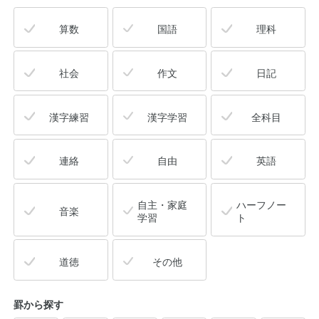
算数
国語
理科
社会
作文
日記
漢字練習
漢字学習
全科目
連絡
自由
英語
自主・家庭
ハーフノー
音楽
学習
ト
道徳
その他
罫から探す