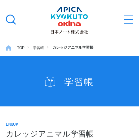
本
学習帳
検
文
メ
索
ニ
へ
ュ
す
ス
ー
学用品
を
る
キ
カレッジアニマル学習帳
TOP
学習帳
開
閉
ッ
ノート・メモ
プ
学習帳
ファイル・バインダー
日用・事務用品
LINEUP
特集・コラム
カレッジアニマル学習帳