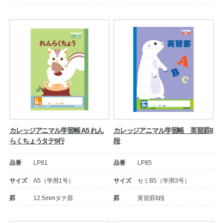
カレッジアニマル学習帳 A5 れん
カレッジアニマル学習帳 英習罫8
らくちょうタテ9行
段
品番
LP81
品番
LP85
サイズ
A5（学用1号）
サイズ
セミB5（学用3号）
罫
12.5mmタテ罫
罫
英習罫8段