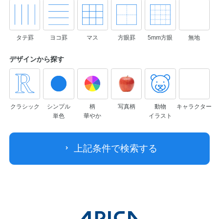
タテ罫
ヨコ罫
マス
方眼罫
5mm方眼
無地
デザインから
探す
クラシック
シンプル
柄
写真柄
動物
キャラクター
単色
華やか
イラスト
上記条件で検索する