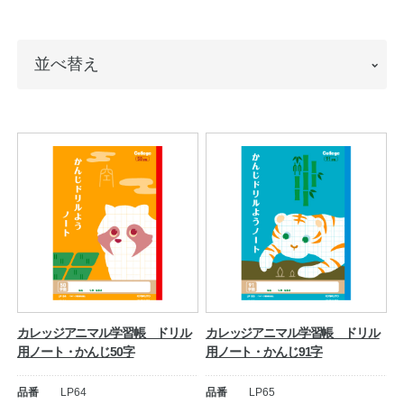
ノートの豆知識
並
並べ替え
探求・自主学習のすすめ
べ
工場フォトツアー
替
え
アンケート
公式オンラインショップ
企業情報
SDGsと未来
カタログ
お知らせ
カレッジアニマル学習帳 ドリル
カレッジアニマル学習帳 ドリル
用ノート・かんじ50字
用ノート・かんじ91字
お問い合わせ
プライバシーポリシー
品番
LP64
品番
LP65
English