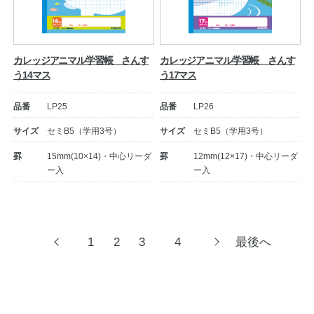
カレッジアニマル学習帳 さんす
カレッジアニマル学習帳 さんす
う14マス
う17マス
品番
LP25
品番
LP26
サイズ
セミB5（学用3号）
サイズ
セミB5（学用3号）
罫
15mm(10×14)・中心リーダ
罫
12mm(12×17)・中心リーダ
ー入
ー入
投
1
2
3
4
最後へ
前
次
へ
へ
稿
ナ
ビ