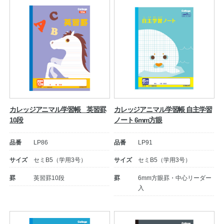
カレッジアニマル学習帳 英習罫
カレッジアニマル学習帳 自主学習
10段
ノート 6mm方眼
品番
LP86
品番
LP91
サイズ
セミB5（学用3号）
サイズ
セミB5（学用3号）
罫
英習罫10段
罫
6mm方眼罫・中心リーダー
入