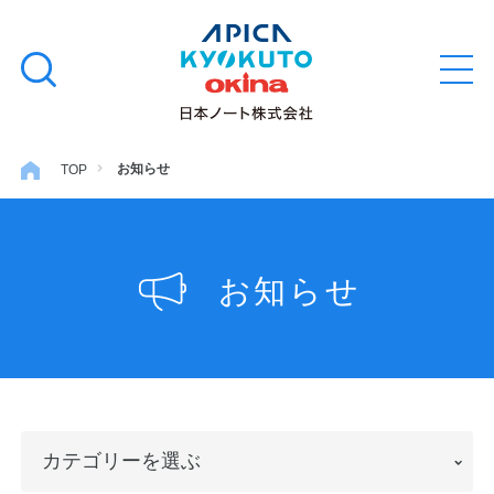
本
学習帳
検
文
メ
索
ニ
へ
ュ
す
ス
ー
学用品
を
る
キ
お知らせ
TOP
開
閉
ッ
ノート・メモ
プ
お知らせ
ファイル・バインダー
日用・事務用品
カ
特集・コラム
カテゴリーを選ぶ
テ