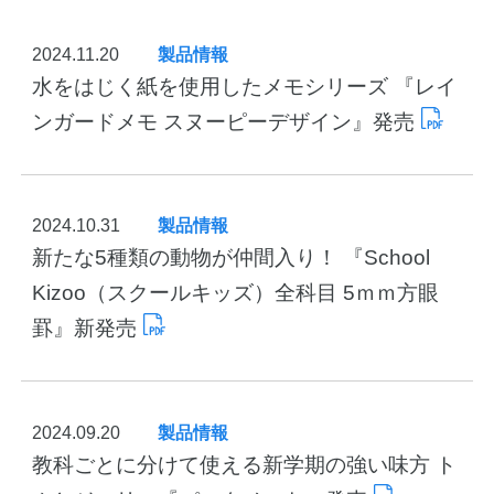
ゴ
ノートの豆知識
リ
2024.11.20
製品情報
探求・自主学習のすすめ
ー
水をはじく紙を使用したメモシリーズ 『レイ
ンガードメモ スヌーピーデザイン』発売
工場フォトツアー
アンケート
2024.10.31
製品情報
公式オンラインショップ
新たな5種類の動物が仲間入り！ 『School
Kizoo（スクールキッズ）全科目 5ｍｍ方眼
罫』新発売
企業情報
SDGsと未来
カタログ
お知らせ
2024.09.20
製品情報
お問い合わせ
プライバシーポリシー
教科ごとに分けて使える新学期の強い味方 ト
English