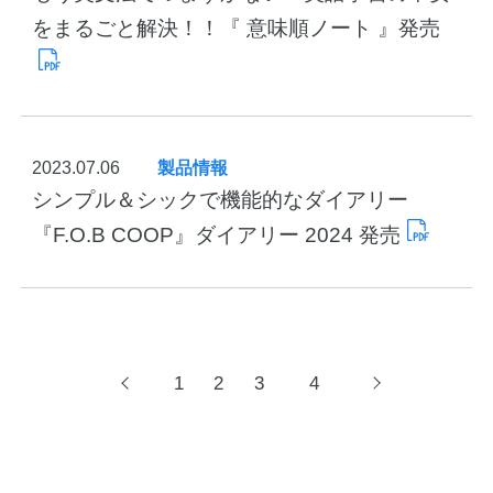
をまるごと解決！！『 意味順ノート 』発売
2023.07.06
製品情報
シンプル＆シックで機能的なダイアリー
『F.O.B COOP』ダイアリー 2024 発売
投
1
2
3
4
前
次
へ
へ
稿
ナ
ビ